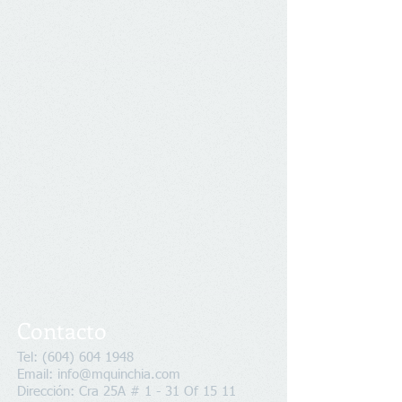
Contacto
Tel:
(604) 604 1948
Email: info@mquinchia.com
Dirección: Cra 25A # 1 - 31 Of 15 11